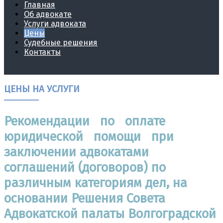
Главная
Об адвокате
Услуги адвоката
Цены
Судебные решения
Контакты
ЦЕНЫ НА УСЛУГИ
Рекомендации по оплате
юридической помощи при
заключении адвокатами
соглашений (договоров) по
различным категориям дел, на
основании Решения Совета
Адвокатской палаты Волгоградской